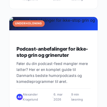
UNDERHOLDNING
Podcast-anbefalinger for ikke-
stop grin og grineruter
Føler du din podcast-feed mangler mere
latter? Her er en komplet guide til
Danmarks bedste humorpodcasts og
komedieprogrammer til øret.
Alexander
6. mar
9 min
·
·
AK
Kragelund
2026
læsning