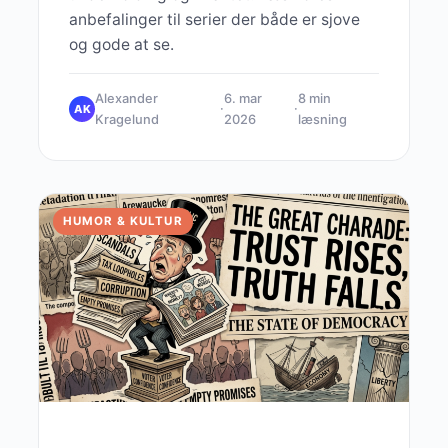
anbefalinger til serier der både er sjove
og gode at se.
Alexander
6. mar
8 min
·
·
AK
Kragelund
2026
læsning
HUMOR & KULTUR