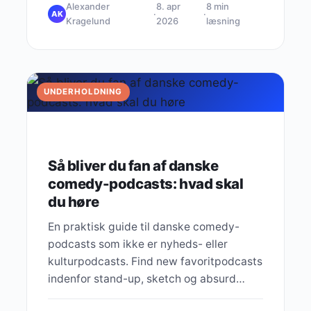
Alexander
8. apr
8 min
·
·
AK
Kragelund
2026
læsning
UNDERHOLDNING
Så bliver du fan af danske
comedy-podcasts: hvad skal
du høre
En praktisk guide til danske comedy-
podcasts som ikke er nyheds- eller
kulturpodcasts. Find new favoritpodcasts
indenfor stand-up, sketch og absurd
humor.