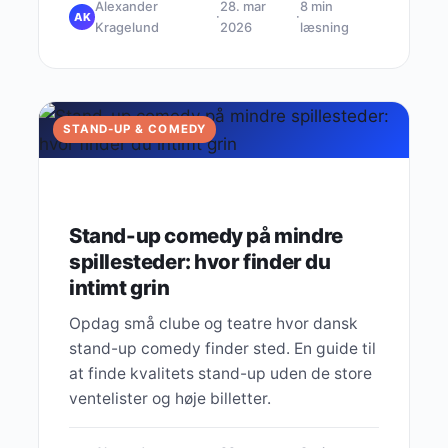
Alexander
28. mar
8 min
·
·
AK
Kragelund
2026
læsning
STAND-UP & COMEDY
Stand-up comedy på mindre
spillesteder: hvor finder du
intimt grin
Opdag små clube og teatre hvor dansk
stand-up comedy finder sted. En guide til
at finde kvalitets stand-up uden de store
ventelister og høje billetter.