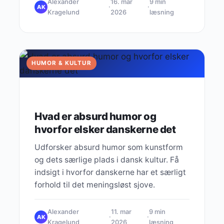
Alexander
16. mar
9 min
·
·
AK
Kragelund
2026
læsning
HUMOR & KULTUR
Hvad er absurd humor og
hvorfor elsker danskerne det
Udforsker absurd humor som kunstform
og dets særlige plads i dansk kultur. Få
indsigt i hvorfor danskerne har et særligt
forhold til det meningsløst sjove.
Alexander
11. mar
9 min
·
·
AK
Kragelund
2026
læsning