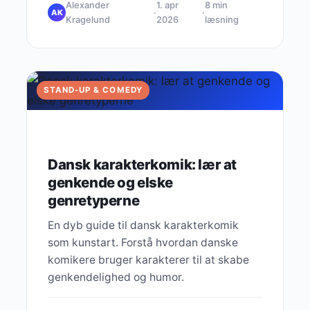
Alexander
1. apr
8 min
·
·
AK
Kragelund
2026
læsning
STAND-UP & COMEDY
Dansk karakterkomik: lær at
genkende og elske
genretyperne
En dyb guide til dansk karakterkomik
som kunstart. Forstå hvordan danske
komikere bruger karakterer til at skabe
genkendelighed og humor.