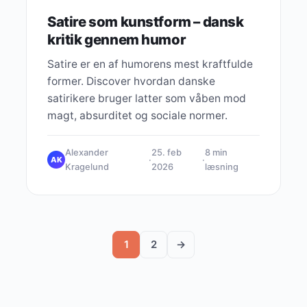
Satire som kunstform – dansk
kritik gennem humor
Satire er en af humorens mest kraftfulde
former. Discover hvordan danske
satirikere bruger latter som våben mod
magt, absurditet og sociale normer.
Alexander
25. feb
8 min
·
·
AK
Kragelund
2026
læsning
1
2
→