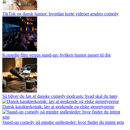
TikTok og dansk humor: hvordan korte videoer ændrer comedy
Komedie-film versus stand-up: hvilken humor passer til dig
Så bliver du fan af danske comedy-podcasts: hvad skal du høre
Dansk karakterkomik: lær at genkende og elske genretyperne
Stand-up comedy på mindre spillesteder: hvor finder du intimt grin